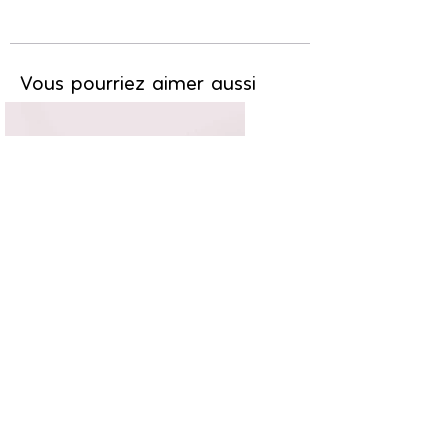
Vous pourriez aimer aussi
Chic & branché
11,20€