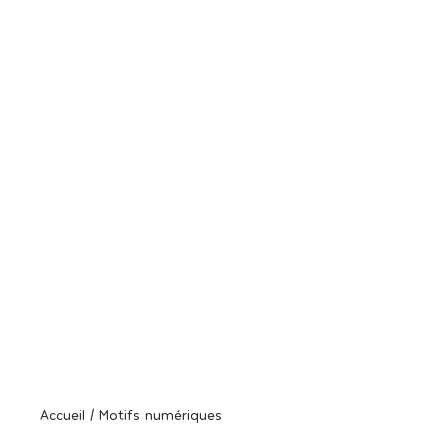
Veuillez choisir la licence
appropriée pour les besoins de
votre projet
Accueil / Motifs numériques