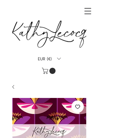
EUR (€)