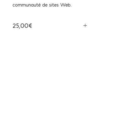
communauté de sites Web.
25,00€
Taxe incluse
Vous recevrez un format RVB –
JPG en 300dpi du motif répété.
Ainsi que l’équivalent d’une page
A4 all-over.
Un carré de répétition de 25,4cm
de large.
Ce motif est vendu pour un
- Usage commercial (Commercial
use)
(1-100 produits finaux peuvent
être vendus)