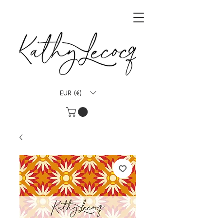
EUR (€)