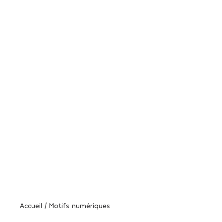
Veuillez choisir la licence
appropriée pour les besoins de
votre projet
Accueil / Motifs numériques