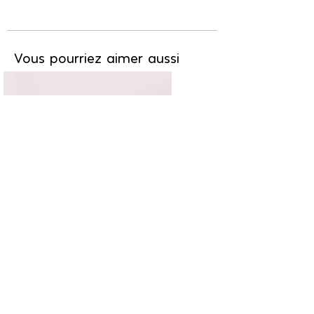
Vous pourriez aimer aussi
Chic & branché
11,20€