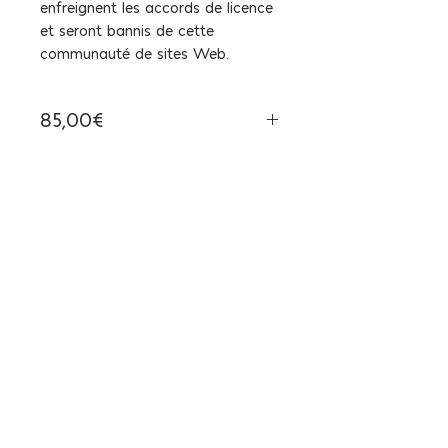
enfreignent les accords de licence
et seront bannis de cette
communauté de sites Web.
85,00€
Taxe incluse
Vous recevrez un format RVB –
JPG en 300dpi du motif répété.
Ainsi que l’équivalent d’une page
A4 « all-over ».
Un carré de répétition de 25,4cm
de large.
Ce motif est vendu pour un
- Usage étendu (Extended use)
(plus de 100 produits finis peuvent
être vendus)